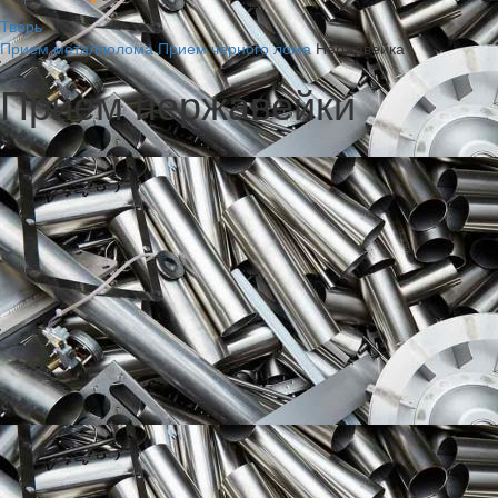
Тверь
Прием металлолома
Прием черного лома
Нержавейка
Прием нержавейки