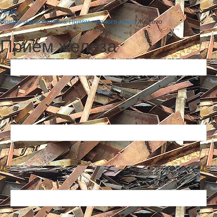
Тверь
Прием металлолома
Прием черного лома
Железо
Прием железа