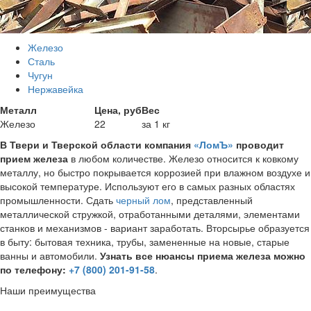
Железо
Сталь
Чугун
Нержавейка
Металл
Цена, руб
Вес
Железо
22
за 1 кг
В Твери и Тверской области компания
«ЛомЪ»
проводит
прием железа
в любом количестве. Железо относится к ковкому
металлу, но быстро покрывается коррозией при влажном воздухе и
высокой температуре. Используют его в самых разных областях
промышленности. Сдать
черный лом
, представленный
металлической стружкой, отработанными деталями, элементами
станков и механизмов - вариант заработать. Вторсырье образуется
в быту: бытовая техника, трубы, замененные на новые, старые
ванны и автомобили.
Узнать все нюансы приема железа можно
по телефону:
+7 (800) 201-91-58
.
Наши преимущества